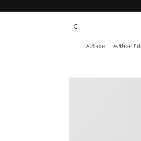
Direkt
zum
Inhalt
Aufkleber
Aufkleber Pak
Zu
Produktinformationen
springen