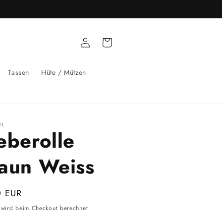
Einloggen
Warenkorb
Tassen
Hüte / Mützen
EL
eberolle
aun Weiss
aler
0 EUR
wird beim Checkout berechnet