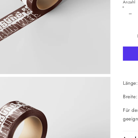
Anzahl
Ver
die
Me
für
Kle
Br
We
Länge:
Breite
Für de
geeign