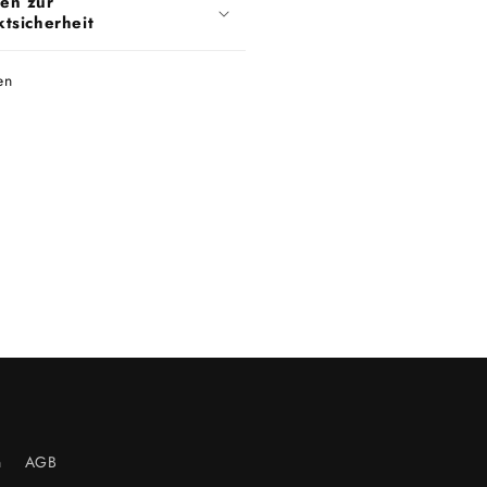
en zur
tsicherheit
en
n
AGB