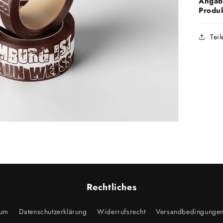
Angab
Produk
Teil
Rechtliches
sum
Datenschutzerklärung
Widerrufsrecht
Versandbedingunge