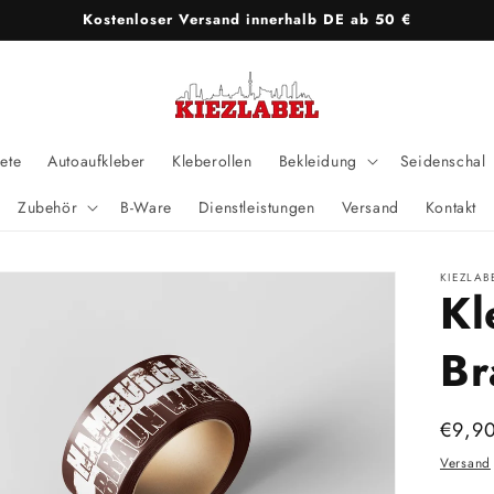
Kostenloser Versand innerhalb DE ab 50 €
ete
Autoaufkleber
Kleberollen
Bekleidung
Seidenschal
Zubehör
B-Ware
Dienstleistungen
Versand
Kontakt
KIEZLAB
Kl
Br
Norm
€9,9
Preis
Versand