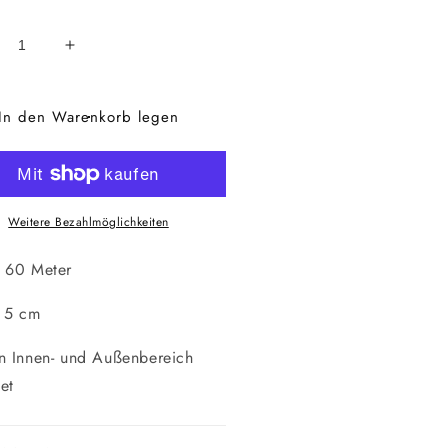
ringere
Erhöhe
die
nge
Menge
In den Warenkorb legen
für
berolle
Kleberolle
aun
Braun
iss
Weiss
Weitere Bezahlmöglichkeiten
 60 Meter
: 5 cm
n Innen- und Außenbereich
et