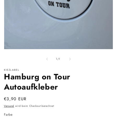
Medien
1
von
in
1
/
1
Modal
öffnen
KIEZLABEL
Hamburg on Tour
Autoaufkleber
Normaler
€3,90 EUR
Preis
Versand
wird beim Checkout berechnet
Farbe