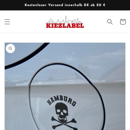
Direkt
Kostenloser Versand innerhalb DE ab 50 €
zum
Inhalt
Warenko
oduktinformationen
ringen